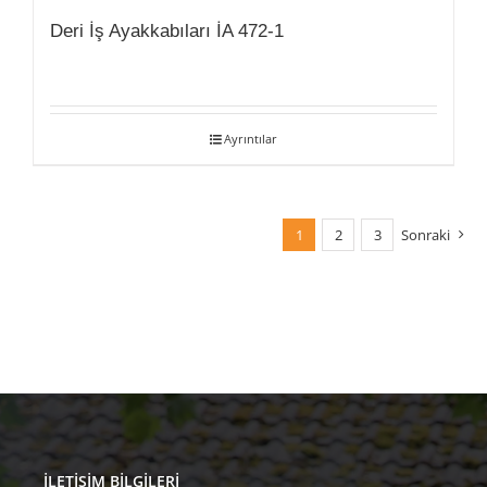
Deri İş Ayakkabıları İA 472-1
Ayrıntılar
1
2
3
Sonraki
İLETIŞIM BILGILERI