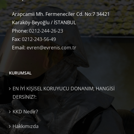
Arapcamii Mh. Fermeneciler Cd. No:7 34421
Karaköy-Beyoğlu / İSTANBUL
Phone:
0212-244-26-23
Fax:
0212-243-56-49
Email:
evren@evrenis.com.tr
KURUMSAL
EN İYİ KİŞİSEL KORUYUCU DONANIM; HANGİSİ
DERSİNİZ?:
KKD Nedir?
Hakkımızda