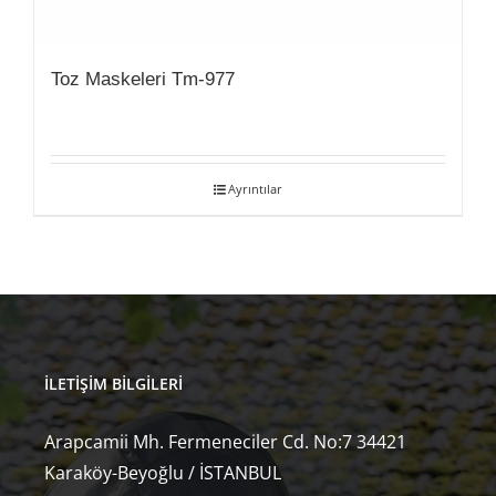
Toz Maskeleri Tm-977
Ayrıntılar
İLETIŞIM BILGILERI
Arapcamii Mh. Fermeneciler Cd. No:7 34421
Karaköy-Beyoğlu / İSTANBUL