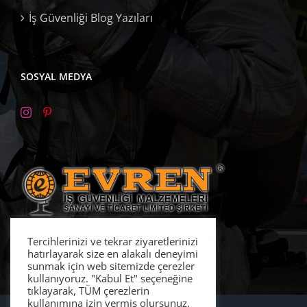
İş Güvenliği Blog Yazıları
SOSYAL MEDYA
Tercihlerinizi ve tekrar ziyaretlerinizi
hatırlayarak size en alakalı deneyimi
sunmak için web sitemizde çerezler
kullanıyoruz. "Kabul Et" seçeneğine
tıklayarak, TÜM çerezlerin
kullanımına izin vermiş olursunuz.