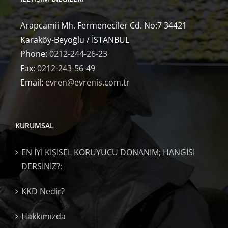
Arapcamii Mh. Fermeneciler Cd. No:7 34421
Karaköy-Beyoğlu / İSTANBUL
Phone:
0212-244-26-23
Fax:
0212-243-56-49
Email:
evren@evrenis.com.tr
KURUMSAL
EN İYİ KİŞİSEL KORUYUCU DONANIM; HANGİSİ
DERSİNİZ?:
KKD Nedir?
Hakkımızda