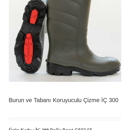
Burun ve Tabanı Koruyuculu Çizme İÇ 300