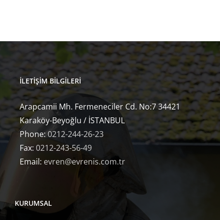
İLETIŞIM BILGILERI
Arapcamii Mh. Fermeneciler Cd. No:7 34421
Karaköy-Beyoğlu / İSTANBUL
Phone:
0212-244-26-23
Fax:
0212-243-56-49
Email:
evren@evrenis.com.tr
KURUMSAL