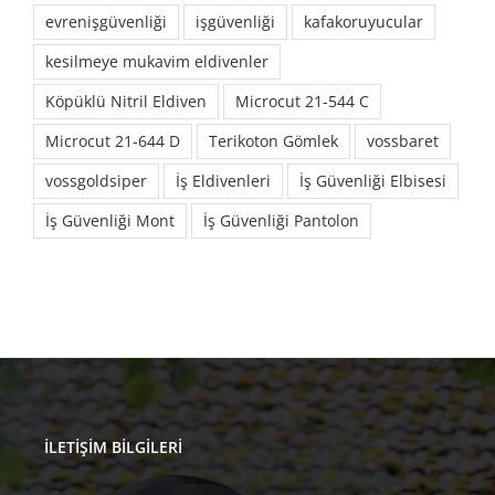
evrenişgüvenliği
işgüvenliği
kafakoruyucular
kesilmeye mukavim eldivenler
Köpüklü Nitril Eldiven
Microcut 21-544 C
Microcut 21-644 D
Terikoton Gömlek
vossbaret
vossgoldsiper
İş Eldivenleri
İş Güvenliği Elbisesi
İş Güvenliği Mont
İş Güvenliği Pantolon
İLETIŞIM BILGILERI