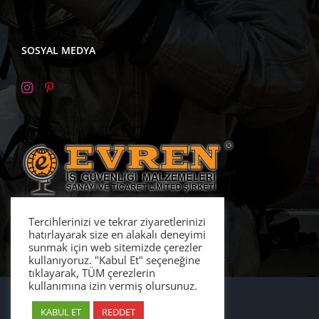
SOSYAL MEDYA
Tercihlerinizi ve tekrar ziyaretlerinizi
hatırlayarak size en alakalı deneyimi
sunmak için web sitemizde çerezler
kullanıyoruz. "Kabul Et" seçeneğine
tıklayarak, TÜM çerezlerin
kullanımına izin vermiş olursunuz.
Copyright 2021
KABUL ET
REDDET